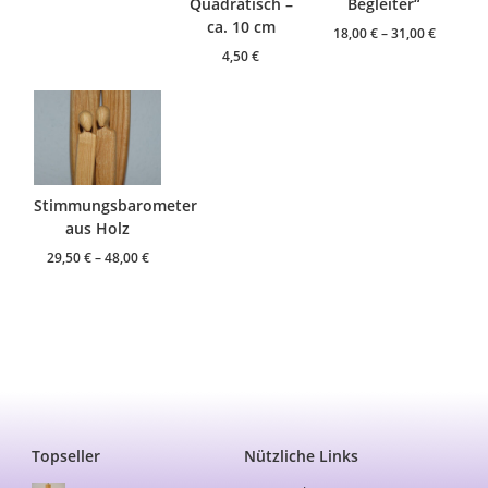
Quadratisch –
Begleiter“
ca. 10 cm
18,00
€
–
31,00
€
4,50
€
Stimmungsbarometer
aus Holz
29,50
€
–
48,00
€
Topseller
Nützliche Links