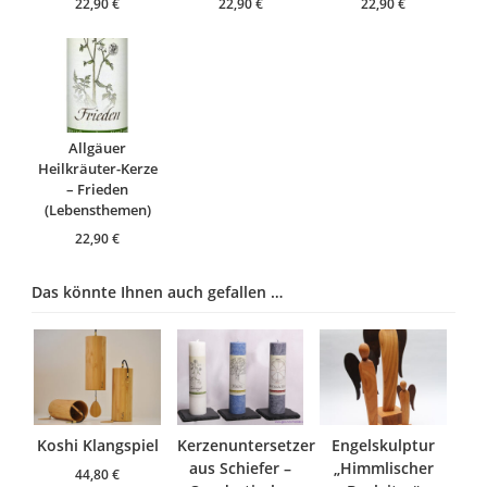
22,90
€
22,90
€
22,90
€
Allgäuer
Heilkräuter-Kerze
– Frieden
(Lebensthemen)
22,90
€
Das könnte Ihnen auch gefallen …
Koshi Klangspiel
Kerzenuntersetzer
Engelskulptur
aus Schiefer –
„Himmlischer
44,80
€