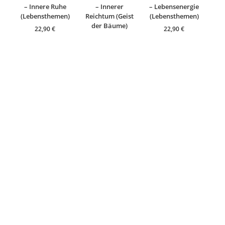
– Innere Ruhe
– Innerer
– Lebensenergie
(Lebensthemen)
Reichtum (Geist
(Lebensthemen)
der Bäume)
22,90
€
22,90
€
22,90
€
Allgäuer
Allgäuer
Allgäuer
Heilkräuter-Kerze
Heilkräuter-Kerze
Heilkräuter-Kerze
– Lebensfreude
– Lichtengel
– Liebe (Vögel der
(Lebensthemen)
(Lebensthemen)
Freiheit)
22,90
€
22,90
€
22,90
€
Allgäuer
Allgäuer
Heilkräuter-Kerze
Heilkräuter-Kerze