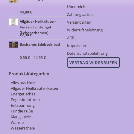
Über mich
44,80
€
Zahlungsarten
Allgäuer Heilkräuter-
Versandarten
Kerze - Lichtengel
Widerrufsbelehrung
(Lebensthemen)
22,90
€
AGB
Basisches Edelsteinbad
Impressum
Datenschutzbelehrung
0,50
€
–
44,95
€
VERTRAG WIDERRUFEN
Produkt-Kategorien
Alles aus Holz
Allgäuer Heilkräuter-Kerzen
Energetisches
Engelskulpturen
Entspannung
Für die Füße
Klangspiele
Wärme
Wasserschale