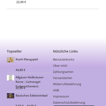
22,90
€
Topseller
Nützliche Links
Benutzerkonto
Koshi Klangspiel
Über mich
44,80
€
Zahlungsarten
Allgäuer Heilkräuter-
Versandarten
Kerze - Lichtengel
Widerrufsbelehrung
(Lebensthemen)
22,90
€
AGB
Basisches Edelsteinbad
Impressum
Datenschutzbelehrung
0,50
€
–
44,95
€