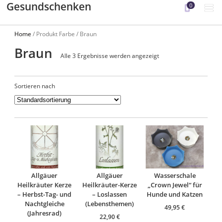
Gesundschenken
0
Home
/ Produkt Farbe / Braun
Braun
Alle 3 Ergebnisse werden angezeigt
Sortieren nach
Allgäuer
Allgäuer
Wasserschale
Heilkräuter Kerze
Heilkräuter-Kerze
„Crown Jewel“ für
– Herbst-Tag- und
– Loslassen
Hunde und Katzen
Nachtgleiche
(Lebensthemen)
49,95
€
(Jahresrad)
22,90
€