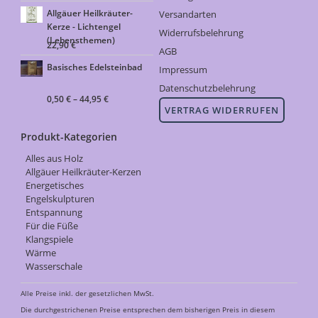
Allgäuer Heilkräuter-
Versandarten
Kerze - Lichtengel
Widerrufsbelehrung
(Lebensthemen)
22,90
€
AGB
Basisches Edelsteinbad
Impressum
Datenschutzbelehrung
0,50
€
–
44,95
€
VERTRAG WIDERRUFEN
Produkt-Kategorien
Alles aus Holz
Allgäuer Heilkräuter-Kerzen
Energetisches
Engelskulpturen
Entspannung
Für die Füße
Klangspiele
Wärme
Wasserschale
Alle Preise inkl. der gesetzlichen MwSt.
Die durchgestrichenen Preise entsprechen dem bisherigen Preis in diesem