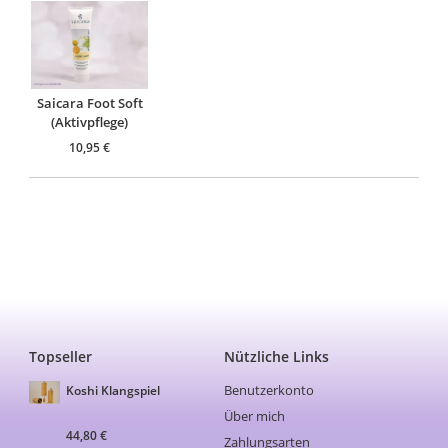
Saicara Foot Soft
(Aktivpflege)
10,95
€
Topseller
Nützliche Links
Benutzerkonto
Koshi Klangspiel
Über mich
44,80
€
Zahlungsarten