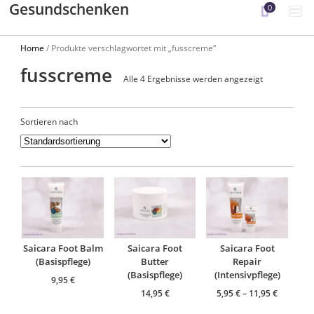
Gesundschenken
0
Home
/ Produkte verschlagwortet mit „fusscreme“
fusscreme
Alle 4 Ergebnisse werden angezeigt
Sortieren nach
Saicara Foot Balm
Saicara Foot
Saicara Foot
(Basispflege)
Butter
Repair
(Basispflege)
(Intensivpflege)
9,95
€
14,95
€
5,95
€
–
11,95
€